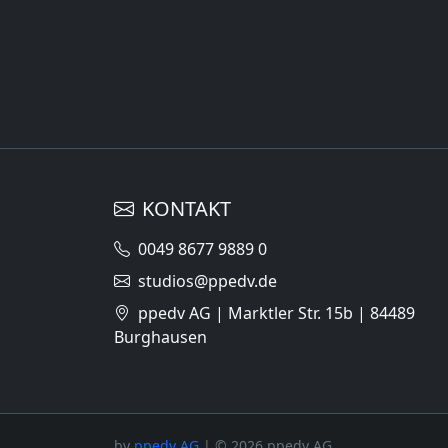
KONTAKT
0049 8677 9889 0
studios@ppedv.de
ppedv AG | Marktler Str. 15b | 84489
Burghausen
by
ppedv AG
| © 2026 ppedv AG