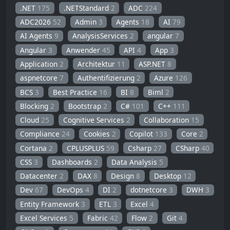
.NET
175
.NETStandard
2
ADC
224
ADC2026
52
Admin
3
Agents
18
AI
79
AI Agents
9
AnalysisServices
2
angular
7
Angular
3
Anwender
45
API
4
App
3
Application
2
Architektur
11
ASP.NET
8
aspnetcore
7
Authentifizierung
2
Azure
126
BCS
3
Best Practice
16
BI
8
Biml
2
Blocking
2
Bootstrap
2
C#
101
C++
111
Cloud
25
Cognitive Services
2
Collaboration
15
Compliance
24
Cookies
2
Copilot
133
Core
2
Cortana
2
CPLUSPLUS
59
Csharp
27
CSharp
40
CSS
3
Dashboards
2
Data Analysis
5
Datacenter
2
DAX
8
Design
8
Desktop
12
Dev
67
DevOps
4
DI
2
dotnetcore
3
DWH
3
Entity Framework
3
ETL
3
Excel
4
Excel Services
5
Fabric
42
Flow
2
Git
4