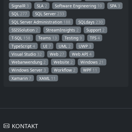
SignalR
3
SLA
2
Software Engineering
10
SPA
3
SQL
277
SQL Server
233
SQL Server Administration
188
SQLdays
230
SSISSolution
2
StreamInsights
2
Support
2
T-SQL
158
Teams
13
Testing
9
TFS
4
TypeScript
4
UI
7
UML
2
UWP
3
Visual Studio
32
Web
27
Web API
4
Webanwendung
2
Website
2
Windows
21
Windows Server
3
Workflow
2
WPF
11
Xamarin
7
XAML
11
KONTAKT