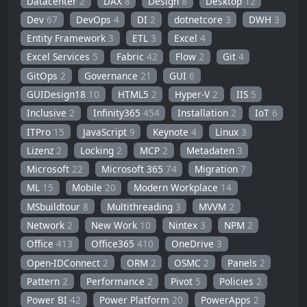
Datacenter
2
DAX
8
Design
8
Desktop
12
Dev
67
DevOps
4
DI
2
dotnetcore
3
DWH
3
Entity Framework
3
ETL
3
Excel
4
Excel Services
5
Fabric
42
Flow
2
Git
4
GitOps
2
Governance
21
GUI
6
GUIDesign18
10
HTML5
2
Hyper-V
2
IIS
5
Inclusive
2
Infinity365
454
Installation
2
IoT
6
ITPro
15
JavaScript
9
Keynote
4
Linux
3
Lizenz
2
Locking
2
MCP
2
Metadaten
3
Microsoft
22
Microsoft 365
74
Migration
7
ML
15
Mobile
20
Modern Workplace
14
MSbuildtour
8
Multithreading
3
MVVM
2
Network
2
New Work
10
Nintex
3
NPM
2
Office
413
Office365
410
OneDrive
3
Open-IDConnect
2
ORM
2
OSMC
2
Panels
2
Pattern
2
Performance
2
Pivot
5
Policies
2
Power BI
42
Power Platform
20
PowerApps
2