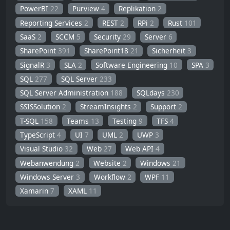
PowerBI
22
Purview
4
Replikation
2
Reporting Services
2
REST
2
RPi
2
Rust
101
SaaS
2
SCCM
5
Security
29
Server
6
SharePoint
391
SharePoint18
21
Sicherheit
3
SignalR
3
SLA
2
Software Engineering
10
SPA
3
SQL
277
SQL Server
233
SQL Server Administration
188
SQLdays
230
SSISSolution
2
StreamInsights
2
Support
2
T-SQL
158
Teams
13
Testing
9
TFS
4
TypeScript
4
UI
7
UML
2
UWP
3
Visual Studio
32
Web
27
Web API
4
Webanwendung
2
Website
2
Windows
21
Windows Server
3
Workflow
2
WPF
11
Xamarin
7
XAML
11