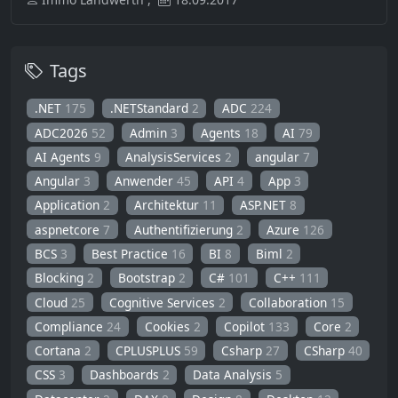
Tags
.NET
175
.NETStandard
2
ADC
224
ADC2026
52
Admin
3
Agents
18
AI
79
AI Agents
9
AnalysisServices
2
angular
7
Angular
3
Anwender
45
API
4
App
3
Application
2
Architektur
11
ASP.NET
8
aspnetcore
7
Authentifizierung
2
Azure
126
BCS
3
Best Practice
16
BI
8
Biml
2
Blocking
2
Bootstrap
2
C#
101
C++
111
Cloud
25
Cognitive Services
2
Collaboration
15
Compliance
24
Cookies
2
Copilot
133
Core
2
Cortana
2
CPLUSPLUS
59
Csharp
27
CSharp
40
CSS
3
Dashboards
2
Data Analysis
5