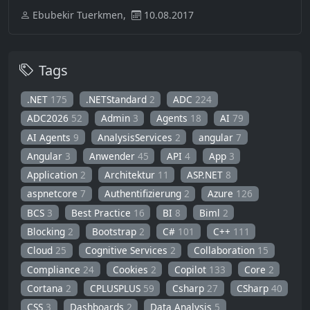
Ebubekir Tuerkmen,
10.08.2017
Tags
.NET
175
.NETStandard
2
ADC
224
ADC2026
52
Admin
3
Agents
18
AI
79
AI Agents
9
AnalysisServices
2
angular
7
Angular
3
Anwender
45
API
4
App
3
Application
2
Architektur
11
ASP.NET
8
aspnetcore
7
Authentifizierung
2
Azure
126
BCS
3
Best Practice
16
BI
8
Biml
2
Blocking
2
Bootstrap
2
C#
101
C++
111
Cloud
25
Cognitive Services
2
Collaboration
15
Compliance
24
Cookies
2
Copilot
133
Core
2
Cortana
2
CPLUSPLUS
59
Csharp
27
CSharp
40
CSS
3
Dashboards
2
Data Analysis
5