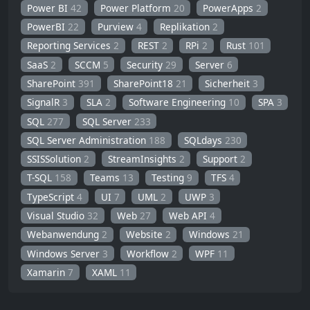
Power BI
42
Power Platform
20
PowerApps
2
PowerBI
22
Purview
4
Replikation
2
Reporting Services
2
REST
2
RPi
2
Rust
101
SaaS
2
SCCM
5
Security
29
Server
6
SharePoint
391
SharePoint18
21
Sicherheit
3
SignalR
3
SLA
2
Software Engineering
10
SPA
3
SQL
277
SQL Server
233
SQL Server Administration
188
SQLdays
230
SSISSolution
2
StreamInsights
2
Support
2
T-SQL
158
Teams
13
Testing
9
TFS
4
TypeScript
4
UI
7
UML
2
UWP
3
Visual Studio
32
Web
27
Web API
4
Webanwendung
2
Website
2
Windows
21
Windows Server
3
Workflow
2
WPF
11
Xamarin
7
XAML
11