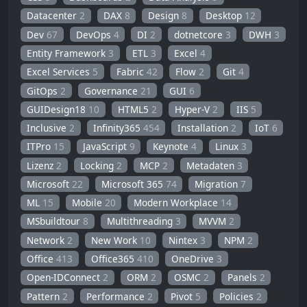
Datacenter
2
DAX
8
Design
8
Desktop
12
Dev
67
DevOps
4
DI
2
dotnetcore
3
DWH
3
Entity Framework
3
ETL
3
Excel
4
Excel Services
5
Fabric
42
Flow
2
Git
4
GitOps
2
Governance
21
GUI
6
GUIDesign18
10
HTML5
2
Hyper-V
2
IIS
5
Inclusive
2
Infinity365
454
Installation
2
IoT
6
ITPro
15
JavaScript
9
Keynote
4
Linux
3
Lizenz
2
Locking
2
MCP
2
Metadaten
3
Microsoft
22
Microsoft 365
74
Migration
7
ML
15
Mobile
20
Modern Workplace
14
MSbuildtour
8
Multithreading
3
MVVM
2
Network
2
New Work
10
Nintex
3
NPM
2
Office
413
Office365
410
OneDrive
3
Open-IDConnect
2
ORM
2
OSMC
2
Panels
2
Pattern
2
Performance
2
Pivot
5
Policies
2