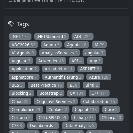
Benjamin Weissman,
11.10.2017
Tags
.NET
175
.NETStandard
2
ADC
224
ADC2026
52
Admin
3
Agents
18
AI
79
AI Agents
9
AnalysisServices
2
angular
7
Angular
3
Anwender
45
API
4
App
3
Application
2
Architektur
11
ASP.NET
8
aspnetcore
7
Authentifizierung
2
Azure
126
BCS
3
Best Practice
16
BI
8
Biml
2
Blocking
2
Bootstrap
2
C#
101
C++
111
Cloud
25
Cognitive Services
2
Collaboration
15
Compliance
24
Cookies
2
Copilot
133
Core
2
Cortana
2
CPLUSPLUS
59
Csharp
27
CSharp
40
CSS
3
Dashboards
2
Data Analysis
5