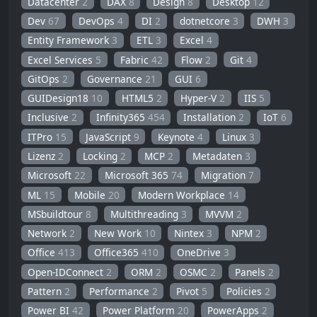
Datacenter
2
DAX
8
Design
8
Desktop
12
Dev
67
DevOps
4
DI
2
dotnetcore
3
DWH
3
Entity Framework
3
ETL
3
Excel
4
Excel Services
5
Fabric
42
Flow
2
Git
4
GitOps
2
Governance
21
GUI
6
GUIDesign18
10
HTML5
2
Hyper-V
2
IIS
5
Inclusive
2
Infinity365
454
Installation
2
IoT
6
ITPro
15
JavaScript
9
Keynote
4
Linux
3
Lizenz
2
Locking
2
MCP
2
Metadaten
3
Microsoft
22
Microsoft 365
74
Migration
7
ML
15
Mobile
20
Modern Workplace
14
MSbuildtour
8
Multithreading
3
MVVM
2
Network
2
New Work
10
Nintex
3
NPM
2
Office
413
Office365
410
OneDrive
3
Open-IDConnect
2
ORM
2
OSMC
2
Panels
2
Pattern
2
Performance
2
Pivot
5
Policies
2
Power BI
42
Power Platform
20
PowerApps
2