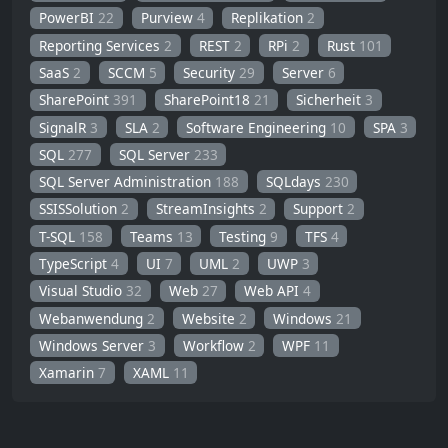
PowerBI
22
Purview
4
Replikation
2
Reporting Services
2
REST
2
RPi
2
Rust
101
SaaS
2
SCCM
5
Security
29
Server
6
SharePoint
391
SharePoint18
21
Sicherheit
3
SignalR
3
SLA
2
Software Engineering
10
SPA
3
SQL
277
SQL Server
233
SQL Server Administration
188
SQLdays
230
SSISSolution
2
StreamInsights
2
Support
2
T-SQL
158
Teams
13
Testing
9
TFS
4
TypeScript
4
UI
7
UML
2
UWP
3
Visual Studio
32
Web
27
Web API
4
Webanwendung
2
Website
2
Windows
21
Windows Server
3
Workflow
2
WPF
11
Xamarin
7
XAML
11