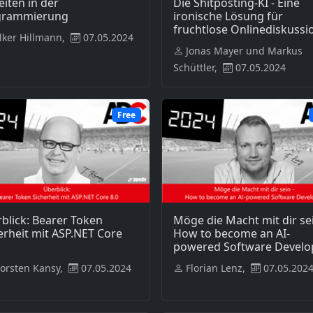
eiten in der
Die Shitposting-KI - Eine
grammierung
ironische Lösung für
fruchtlose Onlinediskussi
lker Hillmann,
07.05.2024
Jonas Mayer und Markus
Schüttler,
07.05.2024
Free
blick: Bearer Token
Möge die Macht mit dir sei
erheit mit ASP.NET Core
How to become an AI-
powered Software Develo
orsten Kansy,
07.05.2024
Florian Lenz,
07.05.202