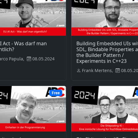
I Act - Was darf man
Building Embedded UIs wi
ntlich?
SDL, Bindable Properties 
the Builder Pattern /
rco Papula,
08.05.2024
Experiments in C++23
Frank Mertens,
08.05.2
Free