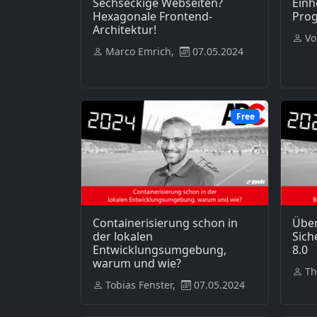
Sechseckige Webseiten?
Einh
Hexagonale Frontend-
Pro
Architektur!
Vo
Marco Emrich,
07.05.2024
Free
Containerisierung schon in
Über
der lokalen
Sich
Entwicklungsumgebung,
8.0
warum und wie?
Th
Tobias Fenster,
07.05.2024