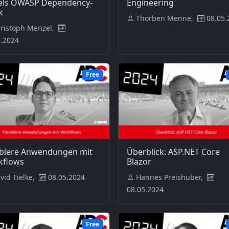
els OWASP Dependency-
Engineering
k
Thorben Menne,
08.05.
ristoph Menzel,
5.2024
Free
iblere Anwendungen mit
Überblick: ASP.NET Core
kflows
Blazor
vid Tielke,
08.05.2024
Hannes Preishuber,
08.05.2024
Free