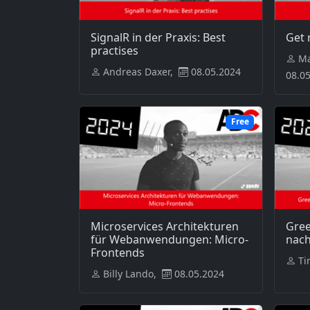
SignalR in der Praxis: Best
Get 
practises
Ma
Andreas Daxer,
08.05.2024
08.0
Free
Microservices Architekturen
Gree
für Webanwendungen: Micro-
nach
Frontends
Ti
Billy Lando,
08.05.2024