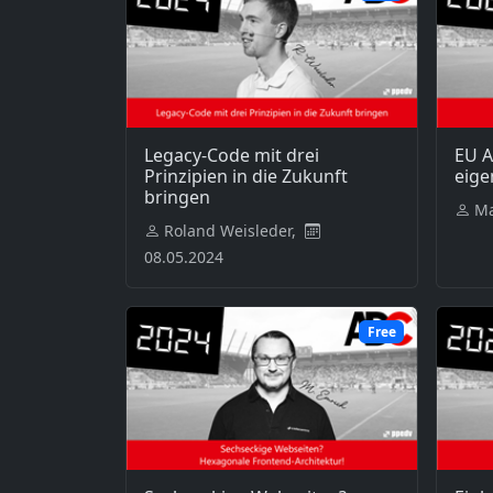
Legacy-Code mit drei
EU A
Prinzipien in die Zukunft
eige
bringen
Ma
Roland Weisleder,
08.05.2024
Free