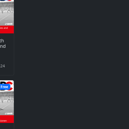
th
and
024
Free