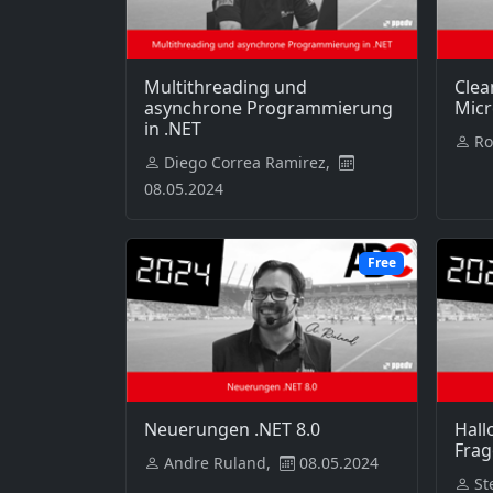
Multithreading und
Clea
asynchrone Programmierung
Micr
in .NET
Ro
Diego Correa Ramirez,
08.05.2024
Free
Neuerungen .NET 8.0
Hall
Frag
Andre Ruland,
08.05.2024
St