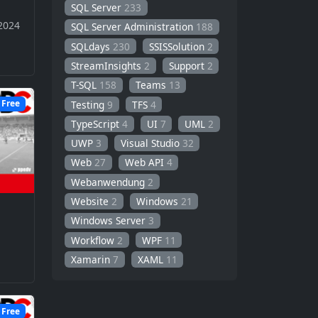
SQL Server
233
2024
SQL Server Administration
188
SQLdays
230
SSISSolution
2
StreamInsights
2
Support
2
T-SQL
158
Teams
13
Free
Testing
9
TFS
4
TypeScript
4
UI
7
UML
2
UWP
3
Visual Studio
32
Web
27
Web API
4
Webanwendung
2
Website
2
Windows
21
Windows Server
3
Workflow
2
WPF
11
Xamarin
7
XAML
11
Free