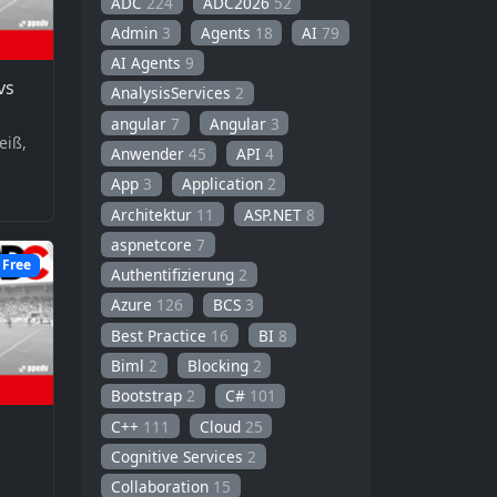
ADC
224
ADC2026
52
Admin
3
Agents
18
AI
79
AI Agents
9
vs
AnalysisServices
2
angular
7
Angular
3
eiß,
Anwender
45
API
4
App
3
Application
2
Architektur
11
ASP.NET
8
aspnetcore
7
Free
Authentifizierung
2
Azure
126
BCS
3
Best Practice
16
BI
8
Biml
2
Blocking
2
Bootstrap
2
C#
101
C++
111
Cloud
25
Cognitive Services
2
Collaboration
15