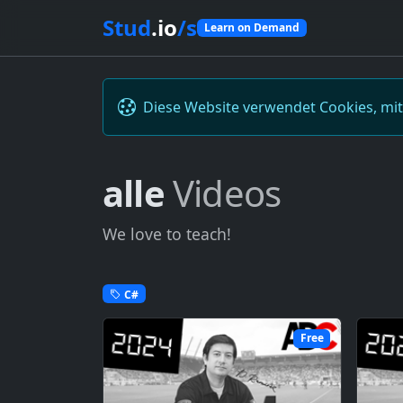
Stud
.io
/s
Learn on Demand
Diese Website verwendet Cookies, mi
alle
Videos
We love to teach!
C#
Free