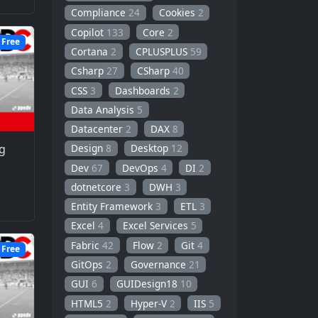
Compliance
24
Cookies
2
Copilot
133
Core
2
Free
Cortana
2
CPLUSPLUS
59
Csharp
27
CSharp
40
CSS
3
Dashboards
2
Data Analysis
5
Datacenter
2
DAX
8
g
Design
8
Desktop
12
Dev
67
DevOps
4
DI
2
dotnetcore
3
DWH
3
Entity Framework
3
ETL
3
Excel
4
Excel Services
5
Fabric
42
Flow
2
Git
4
Free
GitOps
2
Governance
21
GUI
6
GUIDesign18
10
HTML5
2
Hyper-V
2
IIS
5