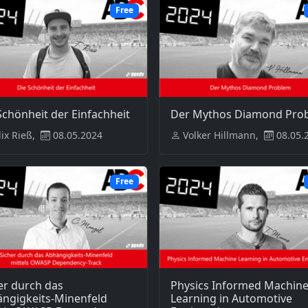
Free
Schönheit der Einfachheit
Der Mythos Diamond Pro
lix Rieß,
08.05.2024
Volker Hillmann,
08.05.
Free
er durch das
Physics Informed Machin
ngigkeits-Minenfeld
Learning in Automotive