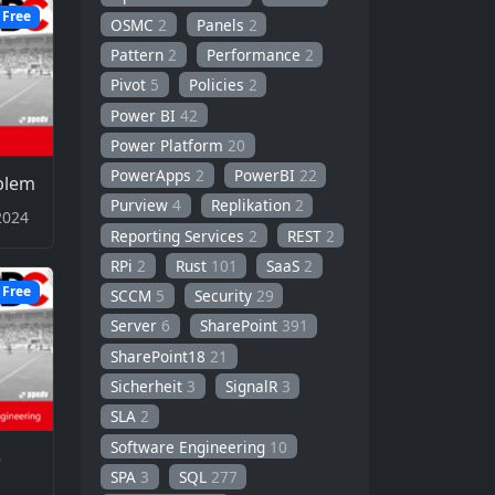
Free
OSMC
2
Panels
2
Pattern
2
Performance
2
Pivot
5
Policies
2
Power BI
42
Power Platform
20
PowerApps
2
PowerBI
22
blem
Purview
4
Replikation
2
2024
Reporting Services
2
REST
2
RPi
2
Rust
101
SaaS
2
Free
SCCM
5
Security
29
Server
6
SharePoint
391
SharePoint18
21
Sicherheit
3
SignalR
3
SLA
2
Software Engineering
10
e
SPA
3
SQL
277