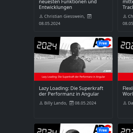
neuesten Funktionen und
mitt
Entwicklungen
Trac
Christian Giesswein,
Ch
08.05.2024
08.0
Free
Lazy Loading: Die Superkraft
Flex
der Performanz in Angular
Wor
Billy Lando,
08.05.2024
Da
Free