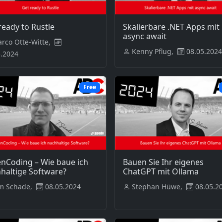
ready to Rustle
Skalierbare .NET Apps mit
async await
rco Otte-Witte,
Kenny Pflug,
08.05.2024
5.2024
Free
nCoding – Wie baue ich
Bauen Sie Ihr eigenes
haltige Software?
ChatGPT mit Ollama
m Schade,
08.05.2024
Stephan Hüwe,
08.05.2