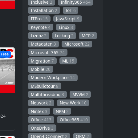
Inclusive
2
Infinity365
454
Installation
2
IoT
6
ITPro
15
JavaScript
9
Keynote
4
Linux
3
Lizenz
2
Locking
2
MCP
2
Metadaten
3
Microsoft
22
Microsoft 365
74
Free
Migration
7
ML
15
Mobile
20
Modern Workplace
14
MSbuildtour
8
Multithreading
3
MVVM
2
Network
2
New Work
10
Nintex
3
NPM
2
024
Office
413
Office365
410
OneDrive
3
Open-IDConnect
2
ORM
2