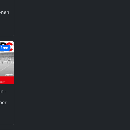
onen
Free
n -
per
4