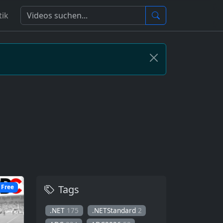
tik
Tags
Free
.NET
175
.NETStandard
2