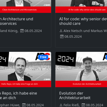
n Architecture und
AI for code: why senior de
oservices
should care
land König,
08.05.2024
Alex Netsch und Markus W
08.05.2024
Free
o Repo, ich habe eine
Evolution der
e an dich
Architekturarbeit
ephan Hüwe,
08.05.2024
Felix Rieß,
08.05.2024