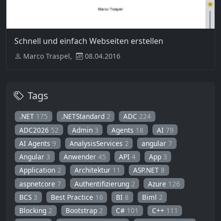
Schnell und einfach Webseiten erstellen
Marco Traspel,
08.04.2016
Tags
.NET
175
.NETStandard
2
ADC
224
ADC2026
52
Admin
3
Agents
18
AI
79
AI Agents
9
AnalysisServices
2
angular
7
Angular
3
Anwender
45
API
4
App
3
Application
2
Architektur
11
ASP.NET
8
aspnetcore
7
Authentifizierung
2
Azure
126
BCS
3
Best Practice
16
BI
8
Biml
2
Blocking
2
Bootstrap
2
C#
101
C++
111