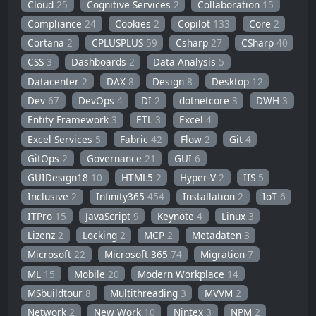
Cloud
25
Cognitive Services
2
Collaboration
15
Compliance
24
Cookies
2
Copilot
133
Core
2
Cortana
2
CPLUSPLUS
59
Csharp
27
CSharp
40
CSS
3
Dashboards
2
Data Analysis
5
Datacenter
2
DAX
8
Design
8
Desktop
12
Dev
67
DevOps
4
DI
2
dotnetcore
3
DWH
3
Entity Framework
3
ETL
3
Excel
4
Excel Services
5
Fabric
42
Flow
2
Git
4
GitOps
2
Governance
21
GUI
6
GUIDesign18
10
HTML5
2
Hyper-V
2
IIS
5
Inclusive
2
Infinity365
454
Installation
2
IoT
6
ITPro
15
JavaScript
9
Keynote
4
Linux
3
Lizenz
2
Locking
2
MCP
2
Metadaten
3
Microsoft
22
Microsoft 365
74
Migration
7
ML
15
Mobile
20
Modern Workplace
14
MSbuildtour
8
Multithreading
3
MVVM
2
Network
2
New Work
10
Nintex
3
NPM
2