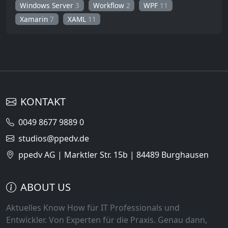
Windows Server
3
Workflow
2
WPF
11
Xamarin
7
XAML
11
KONTAKT
0049 8677 9889 0
studios@ppedv.de
ppedv AG | Marktler Str. 15b | 84489 Burghausen
ABOUT US
Aktuelles Know How für IT Professionals und
Entwickler. Von Experten für die Praxis. Genau dann,