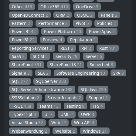
Office
413
Office365
410
OneDrive
3
Open-IDConnect
2
ORM
2
OSMC
2
Panels
2
Pattern
2
Performance
2
Pivot
5
Policies
2
Power BI
42
Power Platform
20
PowerApps
2
PowerBI
22
Purview
4
Replikation
2
Reporting Services
2
REST
2
RPi
2
Rust
101
SaaS
2
SCCM
5
Security
29
Server
6
SharePoint
391
SharePoint18
21
Sicherheit
3
SignalR
3
SLA
2
Software Engineering
10
SPA
3
SQL
277
SQL Server
233
SQL Server Administration
188
SQLdays
230
SSISSolution
2
StreamInsights
2
Support
2
T-SQL
158
Teams
13
Testing
9
TFS
4
TypeScript
4
UI
7
UML
2
UWP
3
Visual Studio
32
Web
27
Web API
4
Webanwendung
2
Website
2
Windows
21